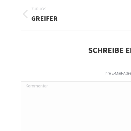
ALBUM-
ZURÜCK
NAVIGATION
GREIFER
Vorheriges
Album:
SCHREIBE 
Ihre E-Mail-Adre
Kommentar