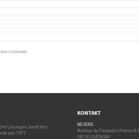
 time I comment.
KONTAKT
NEVERS
che Lösungen, berät ihre
Avenue du Paquebot France B.
nik seit 1977.
58130 GUÉRIGNY