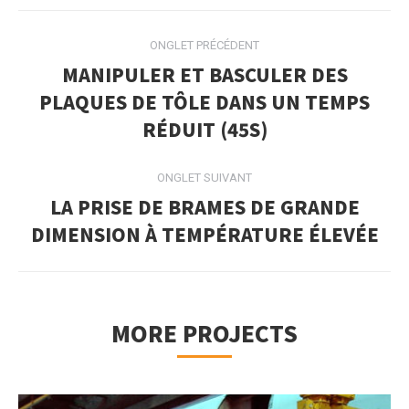
NAVIGATION
ONGLET PRÉCÉDENT
DE
MANIPULER ET BASCULER DES
COMMENTAIRE
PLAQUES DE TÔLE DANS UN TEMPS
Onglet
RÉDUIT (45S)
précédent
ONGLET SUIVANT
LA PRISE DE BRAMES DE GRANDE
Projets
DIMENSION À TEMPÉRATURE ÉLEVÉE
similaires
MORE PROJECTS